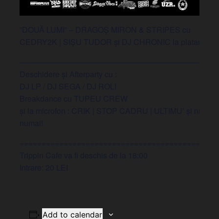
”DOUĂ LUMI” – DRAGOȘ MIRON & STRIPES cu
CEDRY2K | SIȘU TUDOR și DJ CHRONIC la platane.
—————————————————————————
Deschidere și Afterparty cu :
DJ LP / DJ SEGA / DJ ROLI
Breakdance cu TUPEU CREW
și la microfon : CRIK | STOP CADRU | ULTIMU’ și nu
numai!
============================================
Trippin Cafe va fi deschis de la 18:00
Intrare: 20 LEI
Add to calendar