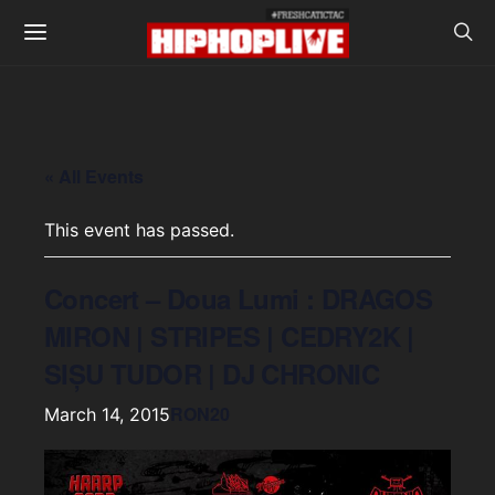
« All Events
This event has passed.
Concert – Doua Lumi : DRAGOS
MIRON | STRIPES | CEDRY2K |
SIȘU TUDOR | DJ CHRONIC
RON20
March 14, 2015