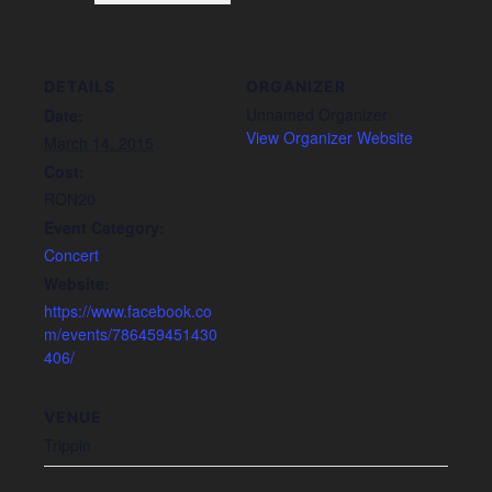
DETAILS
ORGANIZER
Unnamed Organizer
Date:
View Organizer Website
March 14, 2015
Cost:
RON20
Event Category:
Concert
Website:
https://www.facebook.co
m/events/786459451430
406/
VENUE
Trippin