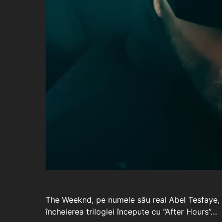
The Weeknd, pe numele său real Abel Tesfaye, a
încheierea trilogiei începute cu “After Hours”…