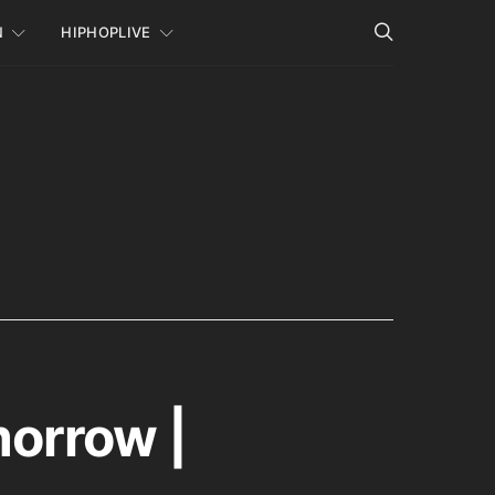
N
HIPHOPLIVE
orrow |