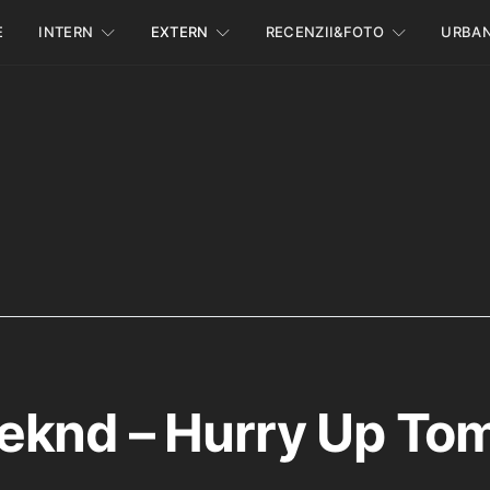
E
INTERN
EXTERN
RECENZII&FOTO
URBA
knd – Hurry Up Tom