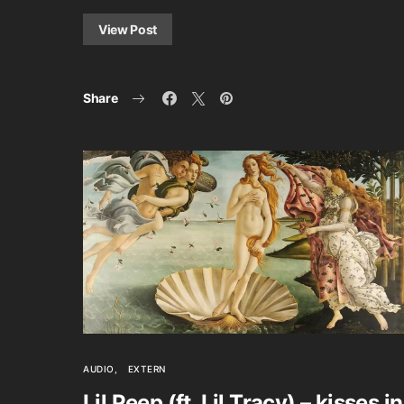
View Post
Share
AUDIO
EXTERN
Lil Peep (ft. Lil Tracy) – kisses in