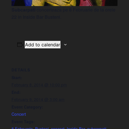
Subcarpati
concerteaza pe 8 Februarie de la orele
22 in Inside Bar Busteni.
Add to calendar
DETAILS
Start:
February 8, 2014 @ 10:00 pm
End:
February 9, 2014 @ 3:00 am
Event Category:
Concert
Event Tags:
8 Februarie
,
Busteni
,
concert
,
Inside Bar
,
subcarpati