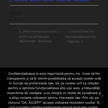
VENUE
Inside Bar
Concert Chimie (14
Street Heroes Cool as Ice 2 –
M.O.P. live (8 Februarie
Februarie @British Pub
@turbohalle – Bucuresti)
– Fagaras)
Confidenţialitatea ta este importantă pentru noi. Vrem să fim
transparenţi și să îţi oferim posibilitatea să accepţi cookie-urile
în funcţie de preferinţele tale. De ce cookie-uri? Le utilizăm
pentru a optimiza funcţionalitatea site-ului web, a îmbunătăţi
experienţa de navigare, a se integra cu reţele de socializare şi
a afişa reclame relevante pentru interesele tale. Prin clic pe
HOME
CONTACT
POLITICĂ DE CONFIDENȚIALITATE
butonul "DA, ACCEPT" accepţi utilizarea modulelor cookie. Îţi
Since 2005 | Copyright by HIPHOPLIVE
poţi totodată schimba preferinţele privind modulele cookie.