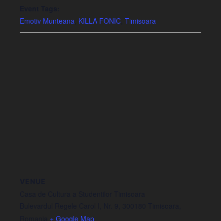
Event Tags:
Emotiv Munteana
,
KILLA FONIC
,
Timisoara
VENUE
Casa de Cultura a Studentilor Timisoara
Bulevardul Regele Carol I, Nr. 9, 300180 Timisoara,
Romania
+ Google Map