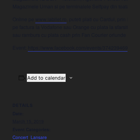
Magazinele Uman si pe terminalele Selfpay din toata tara
Online pe
www.iabilet.ro
, puteti plati cu Cardul, prin Paypa
pe factura la Vodafone sau Orange cu plata la sfarsitul lun
sau ramburs cu plata cash prin Fan Courier oriunde in tara
Event:
https://www.facebook.com/events/3742394697873
Add to calendar
DETAILS
Date:
March 15, 2019
Event Categories:
Concert
,
Lansare