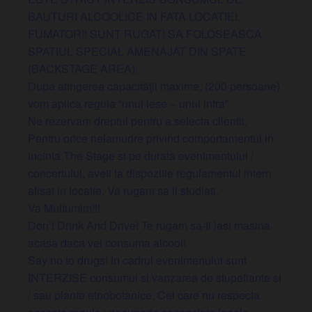
BAUTURI ALCOOLICE IN FATA LOCATIEI.
FUMATORII SUNT RUGATI SA FOLOSEASCA
SPATIUL SPECIAL AMENAJAT DIN SPATE
(BACKSTAGE AREA).
Dupa atingerea capacitãţii maxime, (200 persoane)
vom aplica regula “unul iese – unul intra”
Ne rezervam dreptul pentru a selecta clientii.
Pentru orice nelamurire privind comportamentul in
incinta The Stage si pe durata evenimentului /
concertului, aveti la dispozitie regulamentul intern
afisat in locatie. Va rugam sa il studiati.
Va Multumim!!!
Don’t Drink And Drive! Te rugam sa-ti lasi masina
acasa daca vei consuma alcool!
Say no to drugs! In cadrul evenimenului sunt
INTERZISE consumul si vanzarea de stupefiante si
/ sau plante etnobotanice. Cei care nu respecta