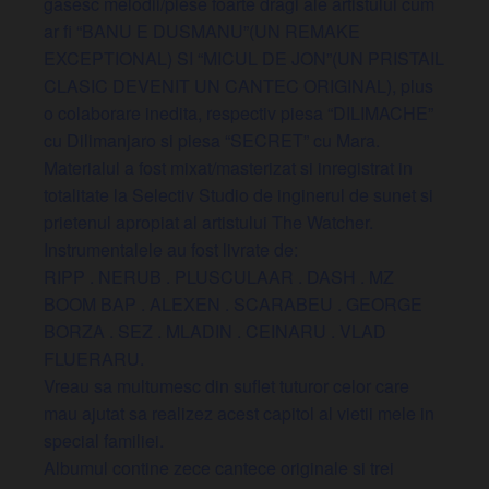
gasesc melodii/piese foarte dragi ale artistului cum
ar fi “BANU E DUSMANU”(UN REMAKE
EXCEPTIONAL) SI “MICUL DE JON”(UN PRISTAIL
CLASIC DEVENIT UN CANTEC ORIGINAL), plus
o colaborare inedita, respectiv piesa “DILIMACHE”
cu Dilimanjaro si piesa “SECRET” cu
Mara.
Materialul a fost mixat/masterizat si inregistrat in
totalitate la Selectiv Studio de inginerul de sunet si
prietenul apropiat al artistului The Watcher.
Instrumentalele au fost livrate de:
RIPP . NERUB . PLUSCULAAR . DASH . MZ
BOOM BAP . ALEXEN . SCARABEU . GEORGE
BORZA . SEZ . MLADIN . CEINARU . VLAD
FLUERARU.
Vreau sa multumesc din suflet tuturor celor care
mau ajutat sa realizez acest capitol al vietii mele in
special familiei.
Albumul contine zece cantece originale si trei