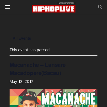
« All Events
This event has passed.
Macanache – Lansare
Macadopere(Bacau)
May 12, 2017