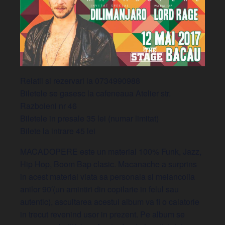
Relatii si rezervari la 0734990988
Biletele se gasesc la cafeneaua Atelier str.
Razboieni nr 46
Biletele in presale 35 lei (numar limitat)
Bilete la intrare 45 lei
MACADOPERE este un material 100% Funk, Jazz,
Hip Hop, Boom Bap clasic. Macanache a surprins
in acest material viata sa personala si melancolia
anilor 90′(un amintiri din copilarie in felul sau
autentic), ascultarea acestui album va fi o calatorie
in trecut revenind usor in prezent. Pe album se