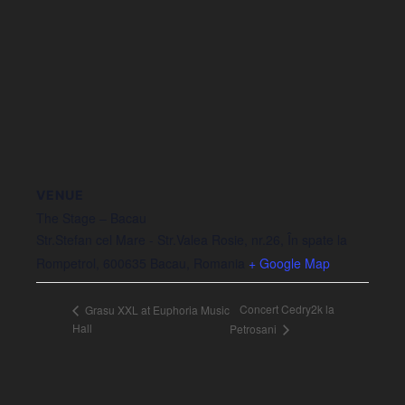
VENUE
The Stage – Bacau
Str.Stefan cel Mare - Str.Valea Rosie, nr.26, În spate la
Rompetrol, 600635 Bacau, Romania
+ Google Map
Concert Cedry2k la
Grasu XXL at Euphoria Music
Hall
Petrosani