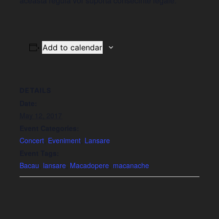
aceasta regula vor suporta consecinte legale.
Add to calendar
DETAILS
Date:
May 12, 2017
Event Categories:
Concert
,
Eveniment
,
Lansare
Event Tags:
Bacau
,
lansare
,
Macadopere
,
macanache