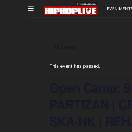
EVENIMENT
« All Events
This event has passed.
Open Camp: S
PARTIZAN | C
SKA-NK | RE