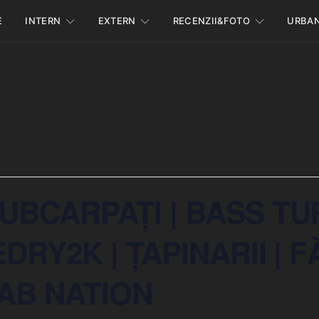
E
INTERN
EXTERN
RECENZII&FOTO
URBA
UBCARPAȚI | BASS TU
EDRY2K | ȚAPINARII | 
HAB NATION