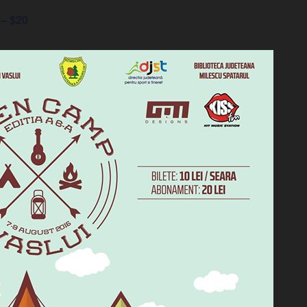
 – $20