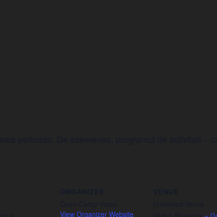
area perioada. De asemenea, programul de activitati – car
ORGANIZER
VENUE
Open Camp Vaslui
Unnamed Venue
View Organizer Website
Vaslui
,
Romania
+ G
 2015