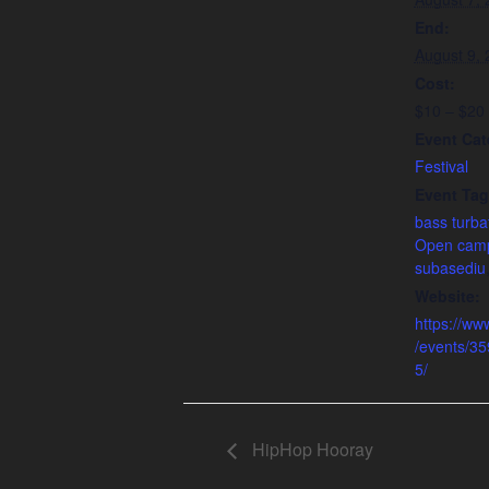
End:
August 9,
Cost:
$10 – $20
Event Cat
Festival
Event Tag
bass turba
Open camp
subasediu
Website:
https://w
/events/3
5/
HipHop Hooray