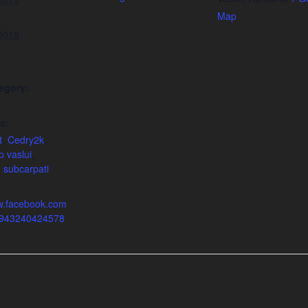
Map
 2015
egory:
s:
t
,
Cedry2k
,
 vaslui
,
,
subcarpati
ww.facebook.com
5943240424578