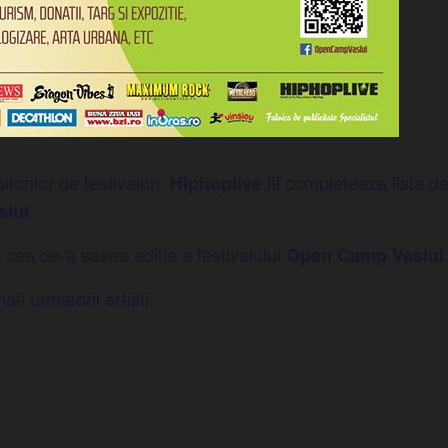
torilor de festivaluri.
iti completeaza lista 
Hiphoplive
.
lui
c cea de-a sasea editie a festivalului
Open Camp Vaslui
i urmatorii artisti: