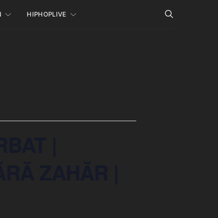
N
HIPHOPLIVE
RBAT |
FĂRĂ ZAHĂR |