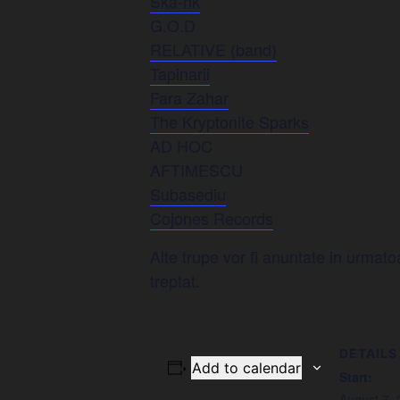
Ska-nk
G.O.D
RELATIVE (band)
Tapinarii
Fara Zahar
The Kryptonite Sparks
AD HOC
AFTIMESCU
Subasediu
Cojones Records
Alte trupe vor fi anuntate in urmato
treptat.
DETAILS
Add to calendar
Start:
August 7,