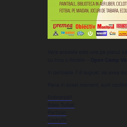
Vara aceasta este una pe placul iubi
cu inca o iteratie –
Open Camp Vas
In perioada
, va avea lo
7-9 august
Pana in acest moment, sunt confirmat
Subcarpati
Bass Turbat
Partizan
Cedry2k