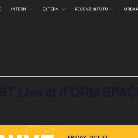
E
INTERN
EXTERN
RECENZII&FOTO
URBA
– BT Live at /FORM SPA