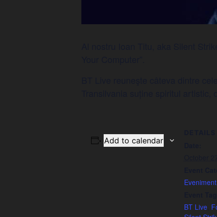
Al nostru Ioan Titu, aka Silent Str
Your Computer”.
BT Live reuneşte câteva dintre cel
Transilvania suține spiritul artist
DETAILS
Add to calendar
Date:
October 2
Event Cat
Eveniment
Event Tag
BT Live
,
F