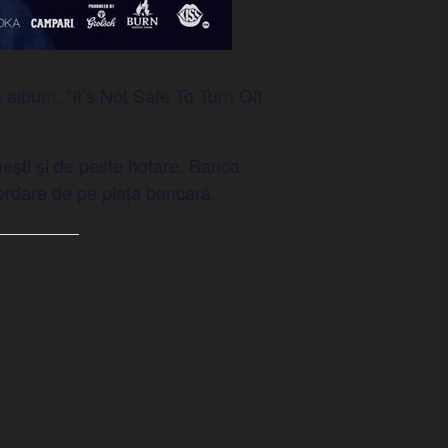
album, “It’s Not Safe To Turn Off
eşti și de peste hotare. Banca
bordare de pe piața bancară.