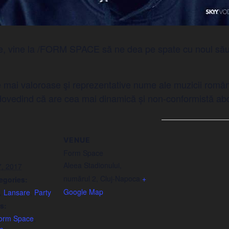
ike, vine la /FORM SPACE să ne dea pe spate cu noul său 
e mai valoroase şi reprezentative nume ale muzicii român
ic, dovedind că are cea mai dinamică și non-conformistă a
VENUE
Form Space
Aleea Stadionului,
7, 2017
numărul 2, Cluj-Napoca
+
egories:
Google Map
,
Lansare
,
Party
s:
orm Space
,