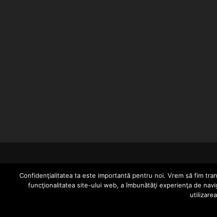
Confidenţialitatea ta este importantă pentru noi. Vrem să fim trans
funcţionalitatea site-ului web, a îmbunătăţi experienţa de navi
utilizare
Since 2005 | Copyright by HIPHOPLIVE ENT