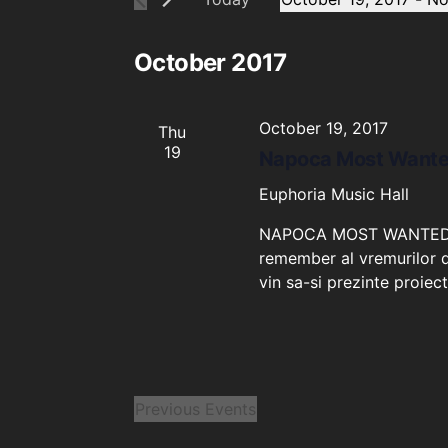
Views
SELECT
Navigation
DATE.
October 2017
October 19, 2017
Thu
19
Napoca Most Want
Euphoria Music Hall
NAPOCA MOST WANTED Eve
remember al vremurilor de 
vin sa-si prezinte proiec
Previous
Events