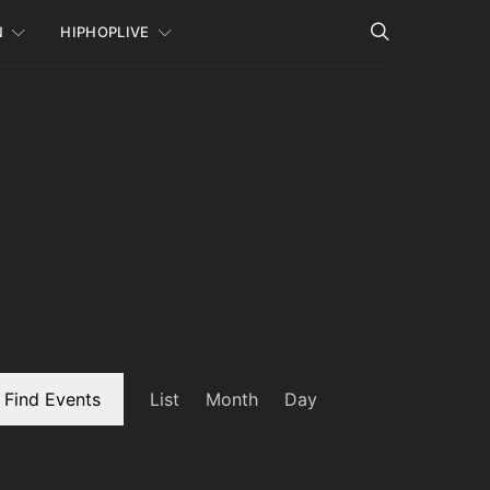
N
HIPHOPLIVE
Event
Find Events
List
Month
Day
Views
Navigation