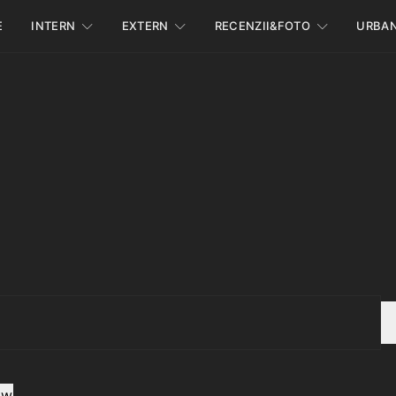
E
INTERN
EXTERN
RECENZII&FOTO
URBA
ow