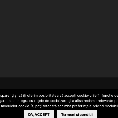
HOME
parenţi și să îţi oferim posibilitatea să accepţi cookie-urile în funcţie d
gare, a se integra cu reţele de socializare şi a afişa reclame relevante p
a modulelor cookie. Îţi poţi totodată schimba preferinţele privind module
ERTAINMENT SRL
DA, ACCEPT
Termeni si conditii