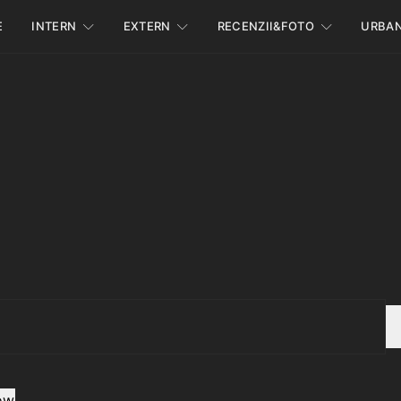
E
INTERN
EXTERN
RECENZII&FOTO
URBA
ow