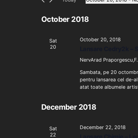
Views
SELECT
Navigation
DATE.
October 2018
October 20, 2018
Sat
20
Lansare Cedry2k – S
NervArad
Praporgescu,F.
Sambata, pe 20 octombrie
pentru lansarea cel de-al
atat toate albumele artist
December 2018
December 22, 2018
Sat
22
Lansare Chimie – Leg