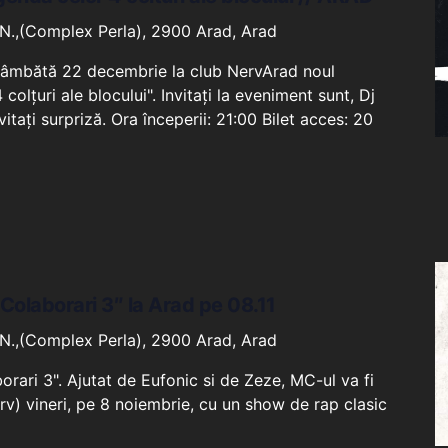
N.,(Complex Perla), 2900 Arad, Arad
 sâmbătă 22 decembrie la club NervArad noul
colțuri ale blocului". Invitați la eveniment sunt, Dj
vitați surpriză. Ora începerii: 21:00 Bilet acces: 20
Colaborari 3″ la Arad pe 08.11
N.,(Complex Perla), 2900 Arad, Arad
rari 3". Ajutat de Eufonic si de Zeze, MC-ul va fi
rv) vineri, pe 8 noiembrie, cu un show de rap clasic