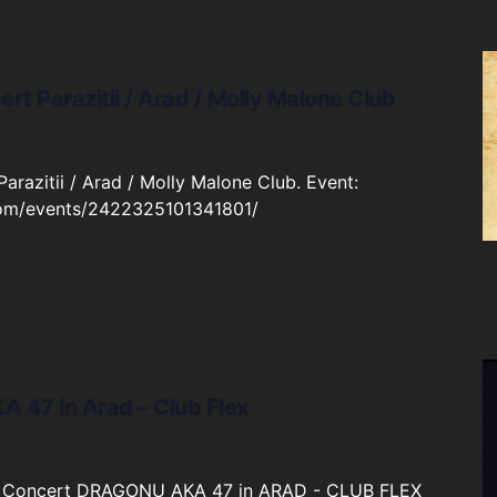
rt Parazitii / Arad / Molly Malone Club
arazitii / Arad / Molly Malone Club. Event:
com/events/2422325101341801/
 47 in Arad – Club Flex
0 - Concert DRAGONU AKA 47 in ARAD - CLUB FLEX