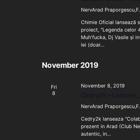
NervArad
Praporgescu,F.
Chimie Oficial lansează
proiect, "Legenda celor 4 
Muh'fucka, Dj Vasile și in
lei (doar…
November 2019
November 8, 2019
Fri
8
Cedry2k – Lansare ,,
NervArad
Praporgescu,F.
Cedry2k lanseaza "Colabo
prezent in Arad (Club Ne
autentic, in…