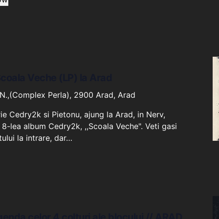
coala Veche (LP) la Arad
N.,(Complex Perla), 2900 Arad, Arad
 Cedry2k si Pietonu, ajung la Arad, in Nerv,
 8-lea album Cedry2k, ,,Scoala Veche". Veti gasi
ului la intrare, dar…
enda celor 4 colturi ale blocului // ARAD