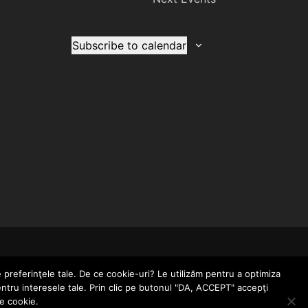
Subscribe to calendar
CONTACT
POLITICĂ DE CONFIDENȚIALITATE
e preferinţele tale. De ce cookie-uri? Le utilizăm pentru a optimiza
entru interesele tale. Prin clic pe butonul "DA, ACCEPT" accepţi
le cookie.