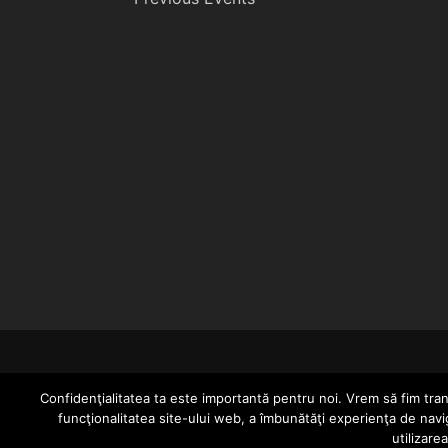
Confidenţialitatea ta este importantă pentru noi. Vrem să fim trans
funcţionalitatea site-ului web, a îmbunătăţi experienţa de navi
utilizare
Since 2005 | Copyright by HIPHOPLIVE ENT