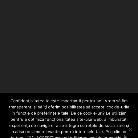
Naviga
Confidenţialitatea ta este importantă pentru noi. Vrem să fim
transparenţi și să îţi oferim posibilitatea să accepţi cookie-urile
în funcţie de preferinţele tale. De ce cookie-uri? Le utilizăm
pentru a optimiza funcţionalitatea site-ului web, a îmbunătăţi
experienţa de navigare, a se integra cu reţele de socializare şi
a afişa reclame relevante pentru interesele tale. Prin clic pe
HOME
CONTACT
POLITICĂ DE CONFIDENȚIALITATE
butonul "DA, ACCEPT" accepţi utilizarea modulelor cookie. Îţi