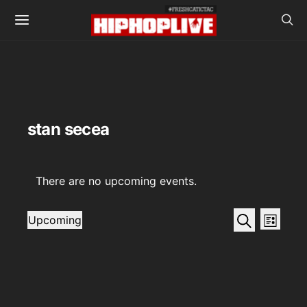
stan secea
There are no upcoming events.
Events
Even
Search
Upcoming
List
View
SELECT
Search
DATE.
Navi
and
Views