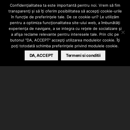
Inclusive REMIX
Confidenţialitatea ta este importantă pentru noi. Vrem să fim
transparenţi și să îţi oferim posibilitatea să accepţi cookie-urile
(K-SAP
J.WAVE
în funcţie de preferinţele tale. De ce cookie-uri? Le utilizăm
pentru a optimiza funcţionalitatea site-ului web, a îmbunătăţi
experienţa de navigare, a se integra cu reţele de socializare şi
ACID)
a afişa reclame relevante pentru interesele tale. Prin clic pe
butonul "DA, ACCEPT" accepţi utilizarea modulelor cookie. Îţi
poţi totodată schimba preferinţele privind modulele cookie.
BARSAN CATALIN
DA, ACCEPT
JANUARY 19, 2023
Termeni si conditii
Va prezentam o sesiune live din partea urmatorilor
MC: K-SAP, J.WAVE si ACID.
Muzica realizata de Acid, versuri scrise de K-SAP,
Johnny Wave si Acid. Clip facut de 90siCEVA Videoz.