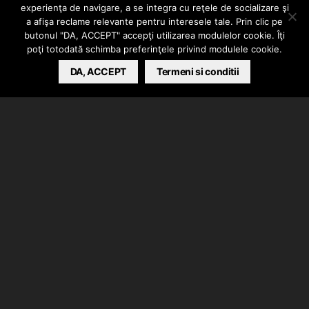
experienţa de navigare, a se integra cu reţele de socializare şi
CRACK
a afişa reclame relevante pentru interesele tale. Prin clic pe
butonul "DA, ACCEPT" accepţi utilizarea modulelor cookie. Îţi
poţi totodată schimba preferinţele privind modulele cookie.
BARSAN CATALIN
DA, ACCEPT
APRIL 19, 2017
Termeni si conditii
Stres a lansat videoclipul piesei “Crack”.
Instrumentalul a fost produs de Hardplay si MD
Beats. Iar productia aditionala a fost asigurata de
Hardplay si Karie.
Pe partea de mix/master a fost Karie. Inregistrarile au
avut loc la GBS (Golden Boy Society).
Clipul a fost realizat de Alexandru Tuturescu.