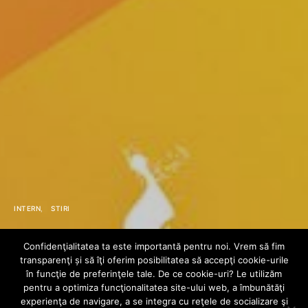
INTERN
STIRI
Sunset Festival ☼
Confidenţialitatea ta este importantă pentru noi. Vrem să fim
transparenţi și să îţi oferim posibilitatea să accepţi cookie-urile
Spring Edition ☼
în funcţie de preferinţele tale. De ce cookie-uri? Le utilizăm
pentru a optimiza funcţionalitatea site-ului web, a îmbunătăţi
experienţa de navigare, a se integra cu reţele de socializare şi