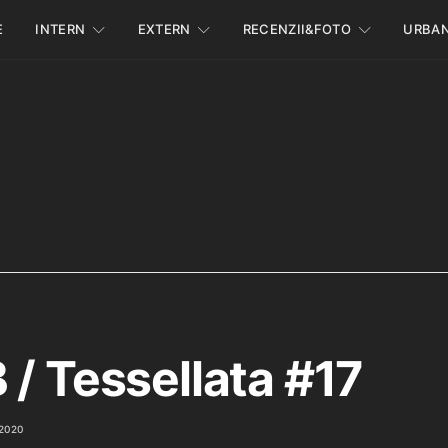
E
INTERN
EXTERN
RECENZII&FOTO
URBA
 / Tessellata #17
2020