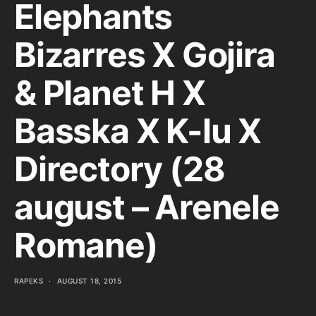
Elephants
Bizarres X Gojira
& Planet H X
Basska X K-lu X
Directory (28
august – Arenele
Romane)
RAPEKS
AUGUST 18, 2015