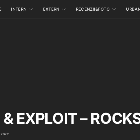
E
INTERN
EXTERN
RECENZII&FOTO
URBA
l & EXPLOIT – ROCK
 2022