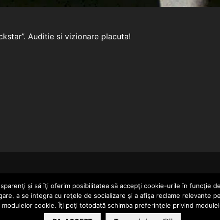
ckstar”. Auditie si vizionare placuta!
HOME
parenţi și să îţi oferim posibilitatea să accepţi cookie-urile în funcţie d
gare, a se integra cu reţele de socializare şi a afişa reclame relevante p
a modulelor cookie. Îţi poţi totodată schimba preferinţele privind module
ERTAINMENT SRL