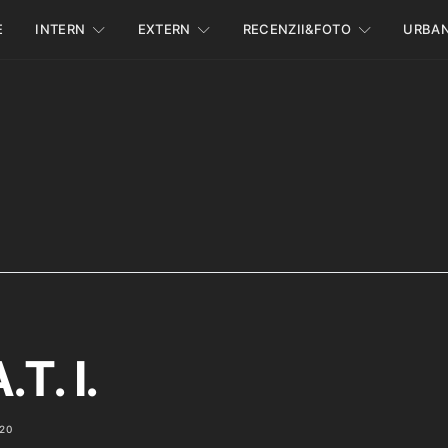
E
INTERN
EXTERN
RECENZII&FOTO
URBA
.T. I.
020