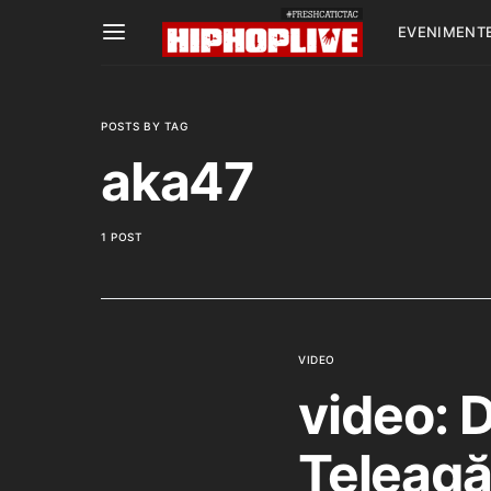
EVENIMENT
POSTS BY TAG
aka47
1 POST
VIDEO
video: 
Teleagă