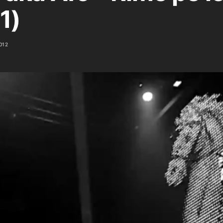
1)
012