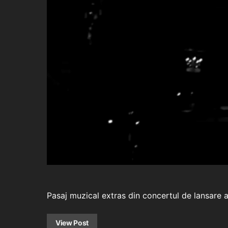
Pasaj muzical extras din concertul de lansare 
View Post