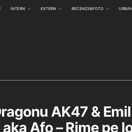
E
INTERN
EXTERN
RECENZII&FOTO
URBA
Dragonu AK47 & Emil
 aka Afo – Rime pe l