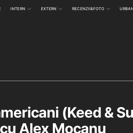
E
INTERN
EXTERN
RECENZII&FOTO
URBA
americani (Keed & S
 cu Alex Mocanu