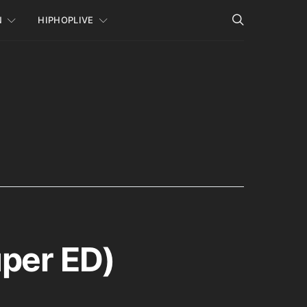
N
HIPHOPLIVE
uper ED)