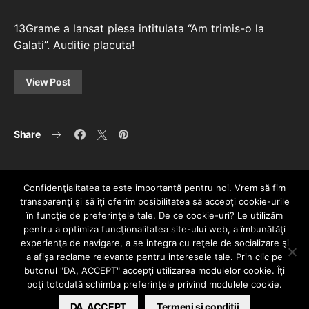
13Grame a lansat piesa intitulata “Am trimis-o la
Galati”. Auditie placuta!
View Post
Share
Confidenţialitatea ta este importantă pentru noi. Vrem să fim
transparenţi și să îţi oferim posibilitatea să accepţi cookie-urile
în funcţie de preferinţele tale. De ce cookie-uri? Le utilizăm
pentru a optimiza funcţionalitatea site-ului web, a îmbunătăţi
experienţa de navigare, a se integra cu reţele de socializare şi
a afişa reclame relevante pentru interesele tale. Prin clic pe
HOME
CONTACT
POLITICĂ DE CONFIDENȚIALITATE
butonul "DA, ACCEPT" accepţi utilizarea modulelor cookie. Îţi
Since 2005 | Copyright by HIPHOPLIVE
poţi totodată schimba preferinţele privind modulele cookie.
ENTERTAINMENT SRL
DA, ACCEPT
Termeni si conditii