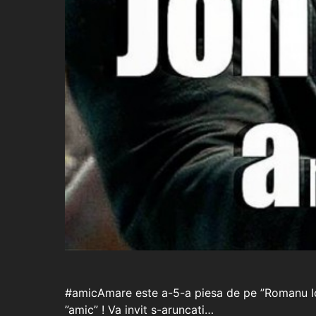
#amicAmare este a-5-a piesa de pe ”Romanu Ion 
”amic” ! Va invit s-aruncati…