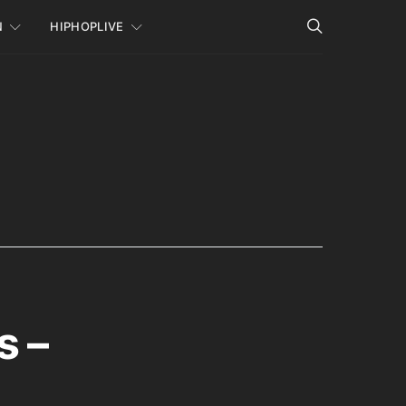
N
HIPHOPLIVE
s –