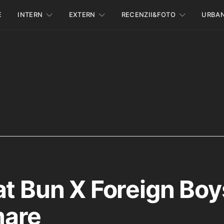
E
INTERN
EXTERN
RECENZII&FOTO
URBA
at Bun X Foreign Boy
are