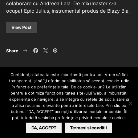
colaborare cu Andreea Lala. De mix/master s-a
ocupat Epic Julius, instrumental produs de Blazy Bla.
View Post
Share
Confidenţialitatea ta este importantă pentru noi. Vrem să fim
transparenţi și să îţi oferim posibilitatea să accepţi cookie-urile
în funcţie de preferinţele tale. De ce cookie-uri? Le utilizăm
pentru a optimiza funcţionalitatea site-ului web, a îmbunătăţi
experienţa de navigare, a se integra cu reţele de socializare şi
a afişa reclame relevante pentru interesele tale. Prin clic pe
HOME
CONTACT
POLITICĂ DE CONFIDENȚIALITATE
butonul "DA, ACCEPT" accepţi utilizarea modulelor cookie. Îţi
Since 2005 | Copyright by HIPHOPLIVE
poţi totodată schimba preferinţele privind modulele cookie.
ENTERTAINMENT SRL
DA, ACCEPT
Termeni si conditii