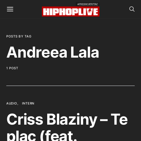
POSTS BY TAG
Andreea Lala
1 POST
AUDIO
INTERN
Criss Blaziny – Te
plac (feat.