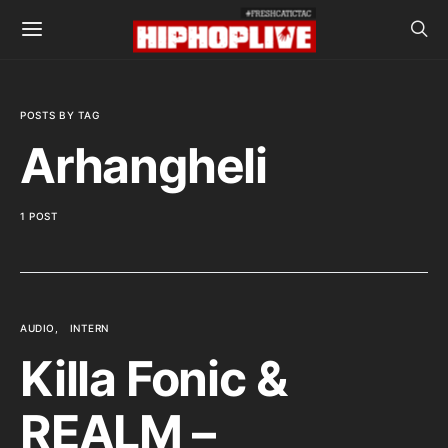
POSTS BY TAG
Arhangheli
1 POST
AUDIO
INTERN
Killa Fonic &
REALM –