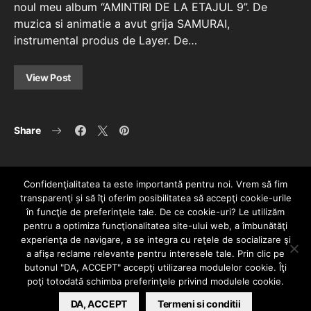
noul meu album “AMINTIRI DE LA ETAJUL 9”. De
muzica si animatie a avut grija SAMURAI,
instrumental produs de Layer. De…
View Post
Share
Confidenţialitatea ta este importantă pentru noi. Vrem să fim
transparenţi și să îţi oferim posibilitatea să accepţi cookie-urile
în funcţie de preferinţele tale. De ce cookie-uri? Le utilizăm
pentru a optimiza funcţionalitatea site-ului web, a îmbunătăţi
experienţa de navigare, a se integra cu reţele de socializare şi
a afişa reclame relevante pentru interesele tale. Prin clic pe
HOME
CONTACT
POLITICĂ DE CONFIDENȚIALITATE
butonul "DA, ACCEPT" accepţi utilizarea modulelor cookie. Îţi
Since 2005 | Copyright by HIPHOPLIVE
poţi totodată schimba preferinţele privind modulele cookie.
ENTERTAINMENT SRL
DA, ACCEPT
Termeni si conditii