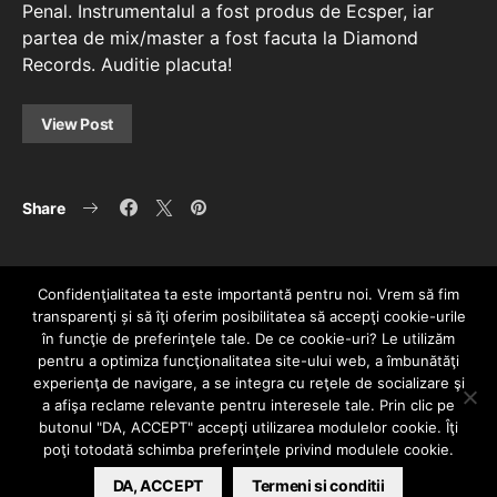
Penal. Instrumentalul a fost produs de Ecsper, iar
partea de mix/master a fost facuta la Diamond
Records. Auditie placuta!
View Post
Share
Confidenţialitatea ta este importantă pentru noi. Vrem să fim
transparenţi și să îţi oferim posibilitatea să accepţi cookie-urile
în funcţie de preferinţele tale. De ce cookie-uri? Le utilizăm
pentru a optimiza funcţionalitatea site-ului web, a îmbunătăţi
experienţa de navigare, a se integra cu reţele de socializare şi
a afişa reclame relevante pentru interesele tale. Prin clic pe
HOME
CONTACT
POLITICĂ DE CONFIDENȚIALITATE
butonul "DA, ACCEPT" accepţi utilizarea modulelor cookie. Îţi
Since 2005 | Copyright by HIPHOPLIVE
poţi totodată schimba preferinţele privind modulele cookie.
ENTERTAINMENT SRL
DA, ACCEPT
Termeni si conditii