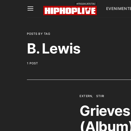
EVENIMENT
POSTS BY TAG
B. Lewis
1 POST
EXTERN
STIRI
Grieves
(Album