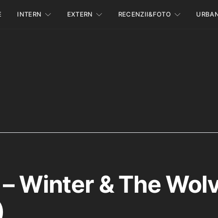
E
INTERN
EXTERN
RECENZII&FOTO
URBA
 – Winter & The Wol
)