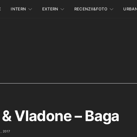
E
INTERN
EXTERN
RECENZII&FOTO
URBA
 & Vladone – Baga
, 2017