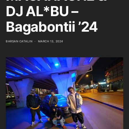
DJ AL*BU –
Bagabontii ’24
BARSAN CATALIN
MARCH 13, 2024