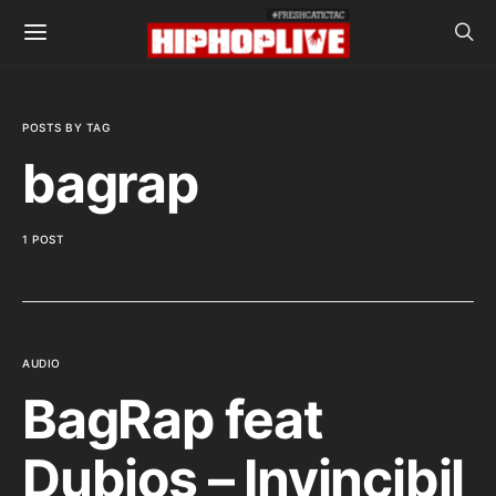
POSTS BY TAG
bagrap
1 POST
AUDIO
BagRap feat
Dubios – Invincibil