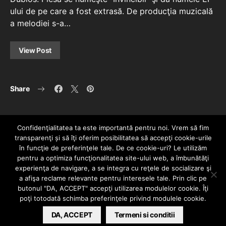
ului de pe care a fost extrasă. De producţia muzicală
a melodiei s-a…
View Post
Share
Confidenţialitatea ta este importantă pentru noi. Vrem să fim
transparenţi și să îţi oferim posibilitatea să accepţi cookie-urile
în funcţie de preferinţele tale. De ce cookie-uri? Le utilizăm
pentru a optimiza funcţionalitatea site-ului web, a îmbunătăţi
experienţa de navigare, a se integra cu reţele de socializare şi
a afişa reclame relevante pentru interesele tale. Prin clic pe
HOME
CONTACT
POLITICĂ DE CONFIDENȚIALITATE
butonul "DA, ACCEPT" accepţi utilizarea modulelor cookie. Îţi
Since 2005 | Copyright by HIPHOPLIVE
poţi totodată schimba preferinţele privind modulele cookie.
ENTERTAINMENT SRL
DA, ACCEPT
Termeni si conditii