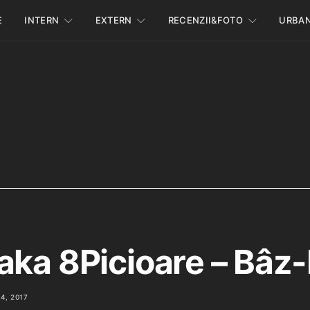
E
INTERN
EXTERN
RECENZII&FOTO
URBA
aka 8Picioare – Bâz
4, 2017