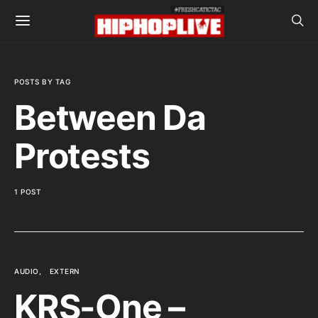
POSTS BY TAG
Between Da
Protests
1 POST
AUDIO
EXTERN
KRS-One –