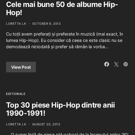
Cele mai bune 50 de albume Hip-
Hop!
LORETTA LK
OCTOBER 9, 2013
Cu toții avem preferați și preferate în muzică (mai exact, în
lumea Hip-Hop). Eu consider că ceea ce este clasic nu se
demodează niciodată și prefer să rămân la vorba…
View Post
EDITORIALE
Top 30 piese Hip-Hop dintre anii
1990-1991!
LORETTA LK
AUGUST 20, 2013
O super listă de piese old-school de la începutul anilor ’90: