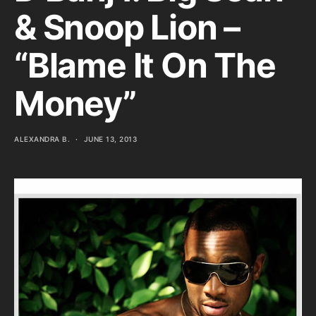
& Snoop Lion –
“Blame It On The
Money”
ALEXANDRA B.
JUNE 13, 2013