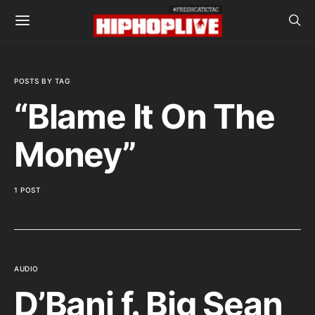
POSTS BY TAG
“Blame It On The
Money”
1 POST
AUDIO
D’Banj f. Big Sean