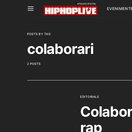
EVENIMENT
POSTS BY TAG
colaborari
2 POSTS
EDITORIALE
Colabora
rap