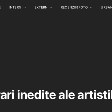
E
INTERN
EXTERN
RECENZII&FOTO
URBA
ri inedite ale artisti