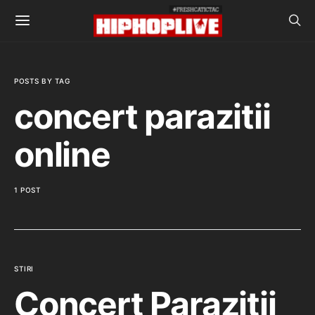
POSTS BY TAG
concert parazitii
online
1 POST
STIRI
Concert Parazitii