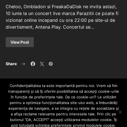
Cheloo, Ombladon si FreakaDaDisk ne invita astazi,
10 iunie la un concert live marca Parazitii ce poate fi
vizionat online incepand cu ora 22:00 pe site-ul de
divertisment, Antena Play. Concertul se…
View Post
Share
Confidenţialitatea ta este importantă pentru noi. Vrem să fim
transparenţi și să îţi oferim posibilitatea să accepţi cookie-urile
în funcţie de preferinţele tale. De ce cookie-uri? Le utilizăm
pentru a optimiza funcţionalitatea site-ului web, a îmbunătăţi
experienţa de navigare, a se integra cu reţele de socializare şi
a afişa reclame relevante pentru interesele tale. Prin clic pe
HOME
CONTACT
POLITICĂ DE CONFIDENȚIALITATE
butonul "DA, ACCEPT" accepţi utilizarea modulelor cookie. Îţi
Since 2005 | Copyright by HIPHOPLIVE
poţi totodată schimba preferinţele privind modulele cookie.