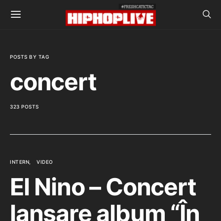
POSTS BY TAG
concert
323 POSTS
INTERN
VIDEO
El Nino – Concert
lansare album “În