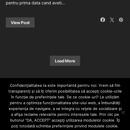
pentru prima data cand aveti…
View Post
Load More
Confidenţialitatea ta este importantă pentru noi. Vrem să fim
transparenţi și să îţi oferim posibilitatea să accepţi cookie-urile
în funcţie de preferinţele tale. De ce cookie-uri? Le utilizăm
pentru a optimiza funcţionalitatea site-ului web, a îmbunătăţi
experienţa de navigare, a se integra cu reţele de socializare şi
a afişa reclame relevante pentru interesele tale. Prin clic pe
HOME
CONTACT
POLITICĂ DE CONFIDENȚIALITATE
butonul "DA, ACCEPT" accepţi utilizarea modulelor cookie. Îţi
Since 2005 | Copyright by HIPHOPLIVE
poţi totodată schimba preferinţele privind modulele cookie.