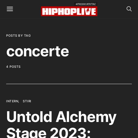
POSTS BY TAG
concerte
4 POSTS
INTERN
STIRI
Untold Alchemy
Stage 2023: