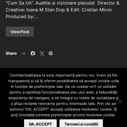
“Cum Sa Uit”. Auditie si vizionare placuta! Director &
Creative: Ioana M Stan Dop & Edit: Cristian Miron
Produced by:…
View Post
Share
Confidenţialitatea ta este importantă pentru noi. Vrem să fim
transparenţi și să îţi oferim posibilitatea să accepţi cookie-urile
în funcţie de preferinţele tale. De ce cookie-uri? Le utilizăm
pentru a optimiza funcţionalitatea site-ului web, a îmbunătăţi
experienţa de navigare, a se integra cu reţele de socializare şi
a afişa reclame relevante pentru interesele tale. Prin clic pe
HOME
CONTACT
POLITICĂ DE CONFIDENȚIALITATE
butonul "DA, ACCEPT" accepţi utilizarea modulelor cookie. Îţi
Since 2005 | Copyright by HIPHOPLIVE
poţi totodată schimba preferinţele privind modulele cookie.
ENTERTAINMENT SRL
DA, ACCEPT
Termeni si conditii