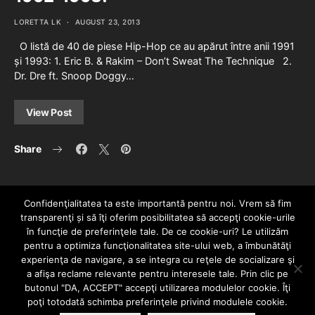
LORETTA LK
AUGUST 23, 2013
O listă de 40 de piese Hip-Hop ce au apărut între anii 1991
și 1993: 1. Eric B. & Rakim – Don’t Sweat The Technique 2.
Dr. Dre ft. Snoop Doggy…
View Post
Share
Confidenţialitatea ta este importantă pentru noi. Vrem să fim
transparenţi și să îţi oferim posibilitatea să accepţi cookie-urile
în funcţie de preferinţele tale. De ce cookie-uri? Le utilizăm
pentru a optimiza funcţionalitatea site-ului web, a îmbunătăţi
experienţa de navigare, a se integra cu reţele de socializare şi
a afişa reclame relevante pentru interesele tale. Prin clic pe
HOME
CONTACT
POLITICĂ DE CONFIDENȚIALITATE
butonul "DA, ACCEPT" accepţi utilizarea modulelor cookie. Îţi
Since 2005 | Copyright by HIPHOPLIVE
poţi totodată schimba preferinţele privind modulele cookie.
ENTERTAINMENT SRL