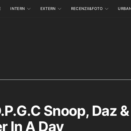
E
INTERN
EXTERN
RECENZII&FOTO
URBA
D.P.G.C Snoop, Daz &
r In A Day