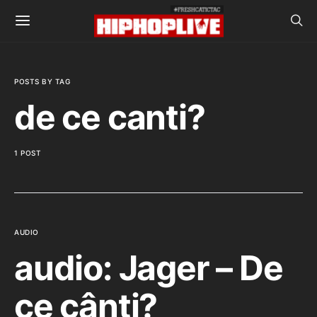
POSTS BY TAG
de ce canti?
1 POST
AUDIO
audio: Jager – De
ce cânţi?