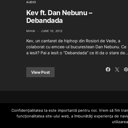
AUDIO
Kev ft. Dan Nebunu –
Debandada
MIHAI
JUNE 10, 2012
Kev, un cantaret de hiphop din Rosiori de Vede, a
colaborat cu emcee-ul bucurestean Dan Nebunu. Ce
a iesit? Pai a iesit o ”Debandada” ce iti da o stare de
View Post
Confidenţialitatea ta este importantă pentru noi. Vrem să fim trans
funcţionalitatea site-ului web, a îmbunătăţi experienţa de navi
utilizare
Since 2005 | Copyright by HIPHOPLIVE ENT