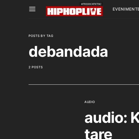
EVENIMENT
POSTS BY TAG
debandada
2 POSTS
AUDIO
audio: 
tare