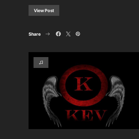
View Post
Share