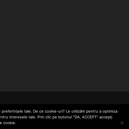
CONTACT
POLITICĂ DE CONFIDENȚIALITATE
e preferinţele tale. De ce cookie-uri? Le utilizăm pentru a optimiza
entru interesele tale. Prin clic pe butonul "DA, ACCEPT" accepţi
le cookie.