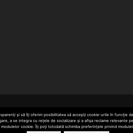
…
HOME
parenţi și să îţi oferim posibilitatea să accepţi cookie-urile în funcţie d
gare, a se integra cu reţele de socializare şi a afişa reclame relevante p
a modulelor cookie. Îţi poţi totodată schimba preferinţele privind module
ERTAINMENT SRL