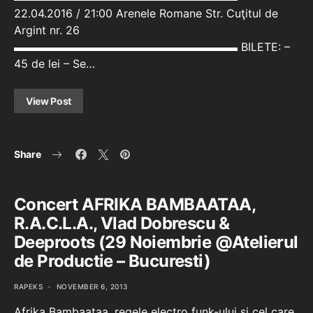
22.04.2016 / 21:00 Arenele Romane Str. Cuţitul de
Argint nr. 26
▬▬▬▬▬▬▬▬▬▬▬▬▬▬▬▬▬▬▬▬ BILETE: –
45 de lei – Se…
View Post
Share
Concert AFRIKA BAMBAATAA,
R.A.C.L.A., Vlad Dobrescu &
Deeproots (29 Noiembrie @Atelierul
de Productie – Bucuresti)
RAPEKS
NOVEMBER 6, 2013
Afrika Bambaataa, regele electro funk-ului și cel care