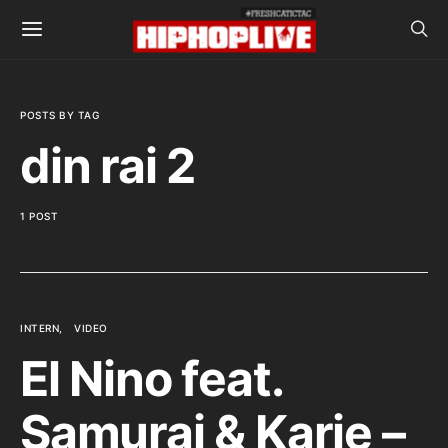
POSTS BY TAG
din rai 2
1 POST
INTERN
VIDEO
El Nino feat.
Samurai & Karie –