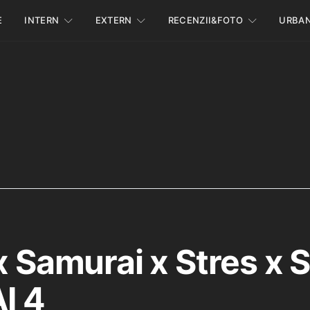
E
INTERN
EXTERN
RECENZII&FOTO
URBA
 x Samurai x Stres x 
I 4