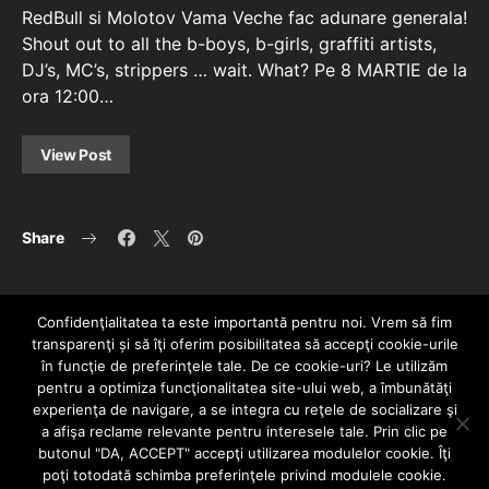
RedBull si Molotov Vama Veche fac adunare generala!
Shout out to all the b-boys, b-girls, graffiti artists,
DJ’s, MC’s, strippers … wait. What? Pe 8 MARTIE de la
ora 12:00…
View Post
Share
Confidenţialitatea ta este importantă pentru noi. Vrem să fim
transparenţi și să îţi oferim posibilitatea să accepţi cookie-urile
în funcţie de preferinţele tale. De ce cookie-uri? Le utilizăm
pentru a optimiza funcţionalitatea site-ului web, a îmbunătăţi
experienţa de navigare, a se integra cu reţele de socializare şi
a afişa reclame relevante pentru interesele tale. Prin clic pe
HOME
CONTACT
POLITICĂ DE CONFIDENȚIALITATE
butonul "DA, ACCEPT" accepţi utilizarea modulelor cookie. Îţi
Since 2005 | Copyright by HIPHOPLIVE
poţi totodată schimba preferinţele privind modulele cookie.