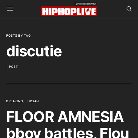
POSTS BY TAG
discutie
1 POST
BREAKING
URBAN
FLOOR AMNESIA
bboy battles, Flou