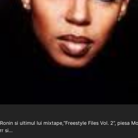
nin si ultimul lui mixtape,“Freestyle Files Vol. 2”, piesa Mo
rr si…