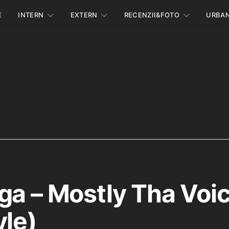
E
INTERN
EXTERN
RECENZII&FOTO
URBA
ga – Mostly Tha Voi
yle)