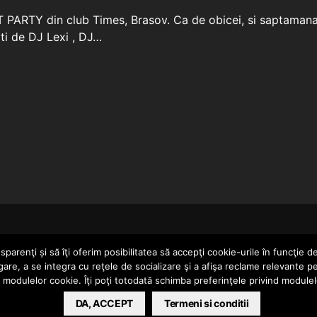
PARTY din club Times, Brasov. Ca de obicei, si saptamana a
ati de DJ Lexi , DJ…
HOME
parenţi și să îţi oferim posibilitatea să accepţi cookie-urile în funcţie d
gare, a se integra cu reţele de socializare şi a afişa reclame relevante p
a modulelor cookie. Îţi poţi totodată schimba preferinţele privind module
ERTAINMENT SRL
DA, ACCEPT
Termeni si conditii