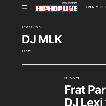
EVENIMENT
POSTS BY TAG
DJ MLK
1 POST
HIPHOPLIVE
Frat Pa
DJ Lexi