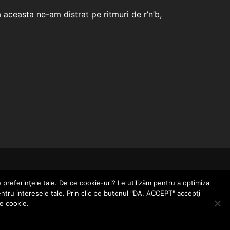
ceasta ne-am distrat pe ritmuri de r’n’b,
CONTACT
POLITICĂ DE CONFIDENȚIALITATE
e preferinţele tale. De ce cookie-uri? Le utilizăm pentru a optimiza
entru interesele tale. Prin clic pe butonul "DA, ACCEPT" accepţi
le cookie.