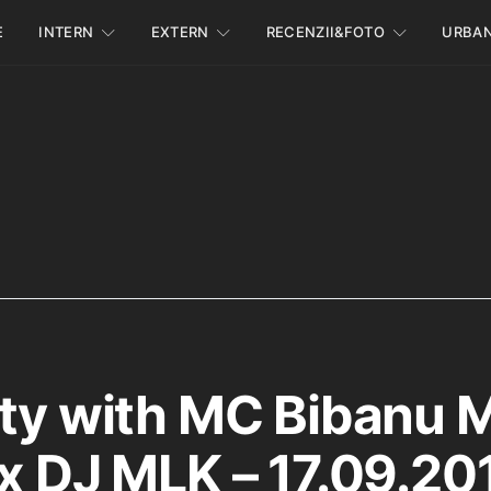
E
INTERN
EXTERN
RECENZII&FOTO
URBA
rty with MC Bibanu 
 x DJ MLK – 17.09.20