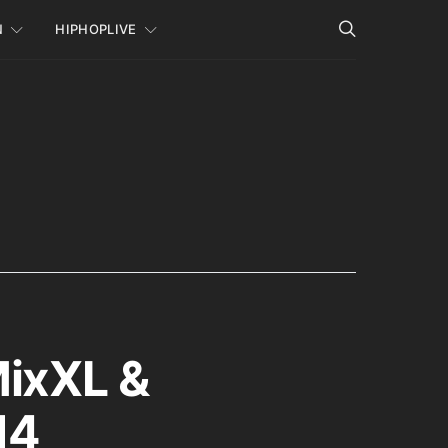
N
HIPHOPLIVE
MixXL &
14