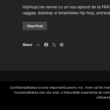
HipHopLive revine cu un nou episod de la FRAT 
raggae, dubstep si bineinteles hip-hop, antren
View Post
Share
Confidenţialitatea ta este importantă pentru noi. Vrem să fim trans
funcţionalitatea site-ului web, a îmbunătăţi experienţa de navi
utilizare
Since 2005 | Copyright by HIPHOPLIVE ENT