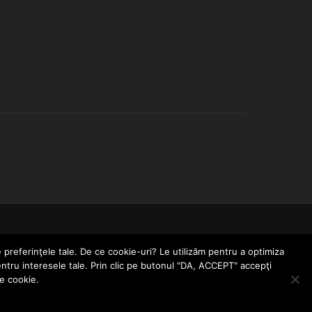
CONTACT
POLITICĂ DE CONFIDENȚIALITATE
e preferinţele tale. De ce cookie-uri? Le utilizăm pentru a optimiza
entru interesele tale. Prin clic pe butonul "DA, ACCEPT" accepţi
le cookie.