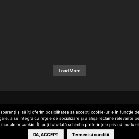
Load More
HOME
parenţi și să îţi oferim posibilitatea să accepţi cookie-urile în funcţie d
gare, a se integra cu reţele de socializare şi a afişa reclame relevante p
a modulelor cookie. Îţi poţi totodată schimba preferinţele privind module
ERTAINMENT SRL
DA, ACCEPT
Termeni si conditii