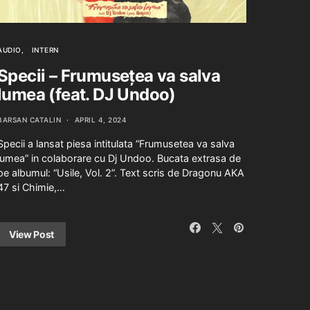
AUDIO
INTERN
Specii – Frumusețea va salva
lumea (feat. DJ Undoo)
BARSAN CATALIN
APRIL 4, 2024
Specii a lansat piesa intitulata “Frumusetea va salva
lumea” in colaborare cu Dj Undoo. Bucata extrasa de
pe albumul: “Usile, Vol. 2”. Text scris de Dragonu AKA
47 si Chimie,…
View Post