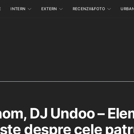
E
INTERN
EXTERN
RECENZII&FOTO
URBA
om, DJ Undoo – Ele
ste despre cele pat