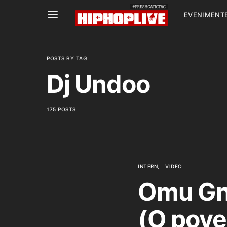
EVENIMENT
POSTS BY TAG
Dj Undoo
175 POSTS
INTERN
VIDEO
Omu Gn
(O pove