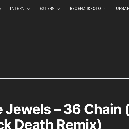
E
INTERN
EXTERN
RECENZII&FOTO
URBA
 Jewels – 36 Chain 
ck Death Remix)