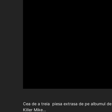
Cea de a treia piesa extrasa de pe albumul de
Killer Mike…