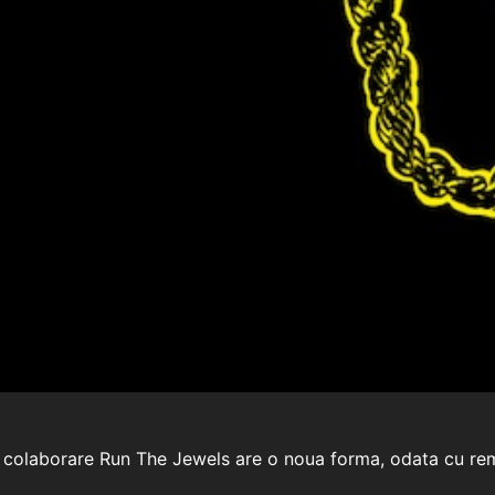
 colaborare Run The Jewels are o noua forma, odata cu rem